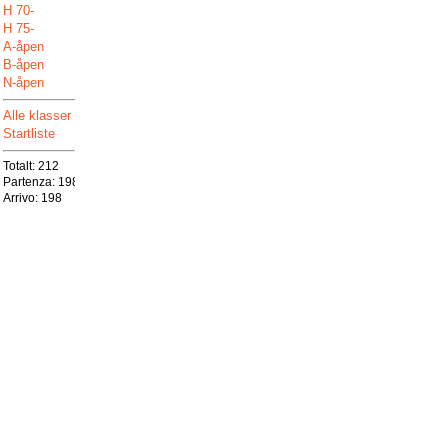
H 70-
H 75-
A-åpen
B-åpen
N-åpen
Alle klasser
Startliste
Totalt:
212
Partenza:
198
Arrivo:
198