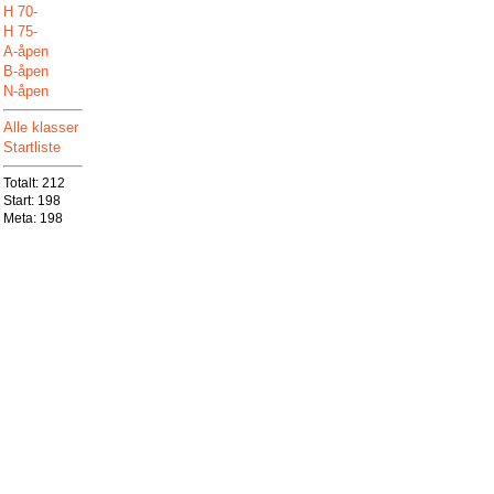
H 70-
H 75-
A-åpen
B-åpen
N-åpen
Alle klasser
Startliste
Totalt:
212
Start:
198
Meta:
198