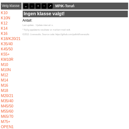
Velg klasse
←
↓
+
−
↗
MPiK-Toruń
Siste oppdateringer
13:43:53: Ewa Lewoń (
K55+
) kom i mål med tiden mp
K10
Ingen klasse valgt!
13:18:19: Kornel Prątnicki (
M14
) kom i mål med tiden 78:13
K10N
13:11:49: Wiesław Steinke (
M65/70
) kom i mål med tiden 75:52
Antall:
K12
Last update:
. Update interval:
s.
K14
* Nylig oppdaterte resultater er markert med rødt.
K16
©2012- Liveresults. Source code: https://github.com/palkitt/liveresults
K18/K20/21
K35/40
K45/50
K55+
KM10R
M10
M10N
M12
M14
M16
M18
M20/21
M35/40
M45/50
M55/60
M65/70
M75+
OPEN1