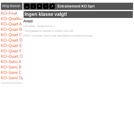
Velg klasse
←
↓
+
−
↗
Entrainement KO Spri
Siste oppdateringer
05:51:05: Didier, Remy (
KO–Qualification
) kom i mål med tiden mp
KO–Final
Ingen klasse valgt!
05:51:05: Didier, Remy (
KO–Quart Open
) kom i mål med tiden mp
KO–Qualification
05:51:04: Tituan, Cohadon (
KO–Quart B
) kom i mål med tiden 10:48
Antall:
KO–Quart A
Last update:
. Update interval:
s.
KO–Quart B
* Nylig oppdaterte resultater er markert med rødt.
KO–Quart C
©2012- Liveresults. Source code: https://github.com/palkitt/liveresults
KO–Quart D
KO–Quart E
KO–Quart F
KO–Quart Open
KO–Semi A
KO–Semi B
KO–Semi C
KO–Semi Open