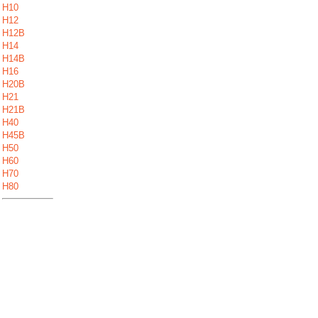
H10
H12
H12B
H14
H14B
H16
H20B
H21
H21B
H40
H45B
H50
H60
H70
H80