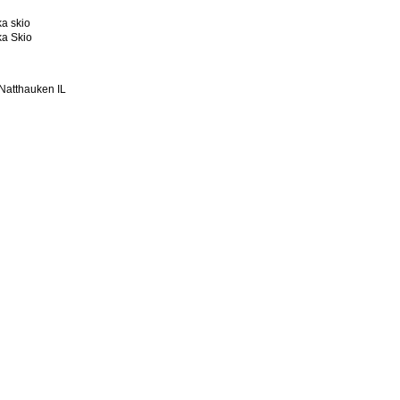
a skio
a Skio
Natthauken IL