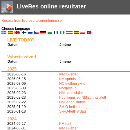
LiveRes online resultater
Results from liveresultat.orientering.se
Choose language
LIVE TODAY!
Datum
Jméno
Vyberte závod
Datum
Jméno
2025
2025-08-16
Ivar O-løpet
2025-05-15
KM sprintstafett
2025-03-09
NC mellom ski-o
2025-03-08
Norgescup
2025-02-23
NM sprintstafett
2025-02-23
Publikumsløp NM sprintstafett
2025-02-22
NM langdistanse
2025-01-19
Ski-O-treff søndag
2025-01-18
Ski-O-treff lørdag
2024
2024-09-17
KM natt
2024-08-31
Ivar O-løpet