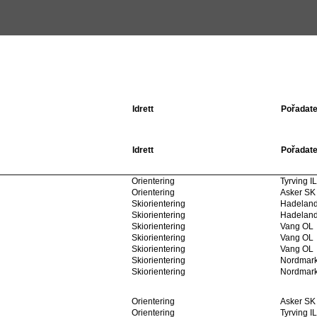
Idrett
Pořadate
Idrett
Pořadate
Orientering
Tyrving IL
Orientering
Asker SK
Skiorientering
Hadeland
Skiorientering
Hadeland
Skiorientering
Vang OL
Skiorientering
Vang OL
Skiorientering
Vang OL
Skiorientering
Nordmark
Skiorientering
Nordmark
Orientering
Asker SK
Orientering
Tyrving IL