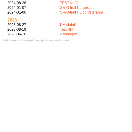
2024-08-28
TEST IvarO
2024-01-07
Ski-O-treff Norgescup
2024-01-06
Ski-O-treff HL og Veteranm
2023
2023-08-27
KM stafett
2023-08-19
Test NH
2023-06-10
Askerløpet
©2012- Liveresults. Source code: https://github.com/palkitt/liveresults