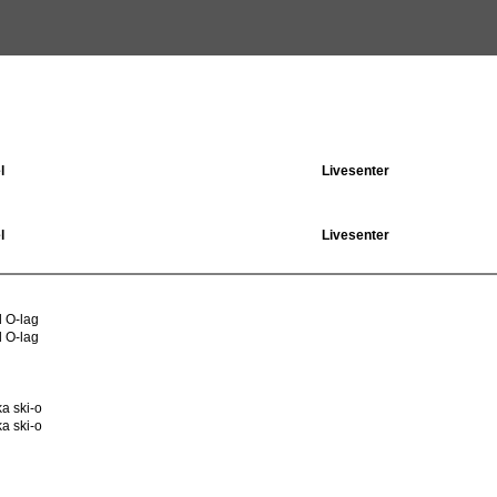
l
Livesenter
l
Livesenter
 O-lag
 O-lag
a ski-o
a ski-o