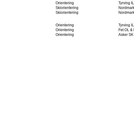
Orientering
Tyrving IL
Skiorientering
Nordmark
Skiorientering
Nordmark
Orientering
Tyrving IL
Orientering
Fet OL & 
Orientering
Asker SK