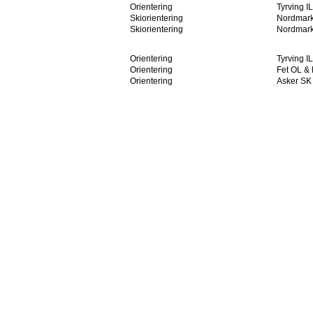
Orientering
Tyrving IL
Skiorientering
Nordmark
Skiorientering
Nordmark
Orientering
Tyrving IL
Orientering
Fet OL & 
Orientering
Asker SK