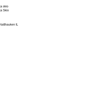
a skio
a Skio
Natthauken IL