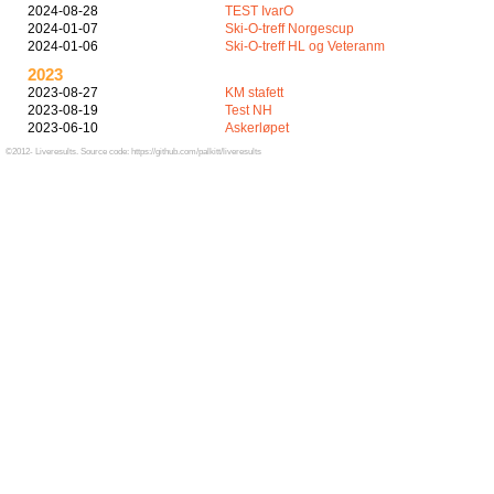
2024-08-28
TEST IvarO
2024-01-07
Ski-O-treff Norgescup
2024-01-06
Ski-O-treff HL og Veteranm
2023
2023-08-27
KM stafett
2023-08-19
Test NH
2023-06-10
Askerløpet
©2012- Liveresults. Source code: https://github.com/palkitt/liveresults