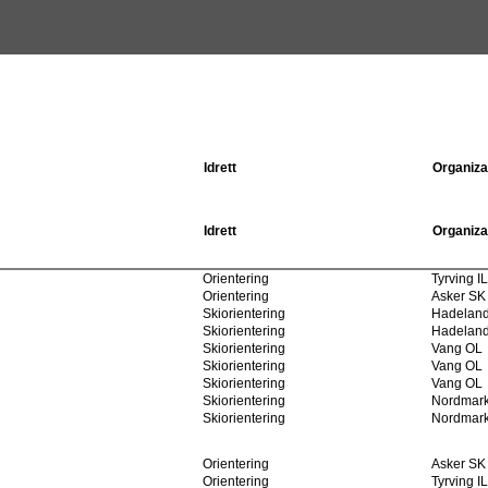
Idrett
Organiza
Idrett
Organiza
Orientering
Tyrving IL
Orientering
Asker SK
Skiorientering
Hadeland
Skiorientering
Hadeland
Skiorientering
Vang OL
Skiorientering
Vang OL
Skiorientering
Vang OL
Skiorientering
Nordmark
Skiorientering
Nordmark
Orientering
Asker SK
Orientering
Tyrving IL