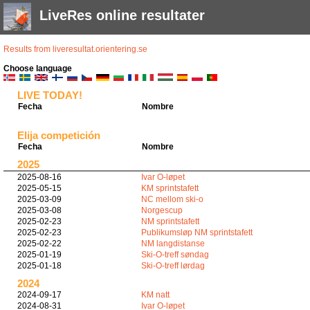
LiveRes online resultater
Results from liveresultat.orientering.se
Choose language
LIVE TODAY!
Fecha
Nombre
Elija competición
Fecha
Nombre
2025
2025-08-16
Ivar O-løpet
2025-05-15
KM sprintstafett
2025-03-09
NC mellom ski-o
2025-03-08
Norgescup
2025-02-23
NM sprintstafett
2025-02-23
Publikumsløp NM sprintstafett
2025-02-22
NM langdistanse
2025-01-19
Ski-O-treff søndag
2025-01-18
Ski-O-treff lørdag
2024
2024-09-17
KM natt
2024-08-31
Ivar O-løpet