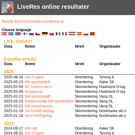
LiveRes online resultater
Results from liveresultat.orientering.se
Choose language
LIVE TODAY!
Data
Nome
Idrett
Organizador
Escolhe evento
Data
Nome
Idrett
Organizador
2025
2025-08-16
Ivar O-løpet
Orientering
Tyrving IL
2025-05-15
KM sprintstafett
Orientering
Asker SK
2025-03-09
NC mellom ski-o
Skiorientering
Hadeland O-lag
2025-03-08
Norgescup
Skiorientering
Hadeland O-lag
2025-02-23
NM sprintstafett
Skiorientering
Vang OL
2025-02-23
Publikumsløp NM sprintstafett
Skiorientering
Vang OL
2025-02-22
NM langdistanse
Skiorientering
Vang OL
2025-01-19
Ski-O-treff søndag
Skiorientering
Nordmarka ski-o
2025-01-18
Ski-O-treff lørdag
Skiorientering
Nordmarka ski-o
2024
2024-09-17
KM natt
Orientering
Asker SK
2024-08-31
Ivar O-løpet
Orientering
Tyrving IL