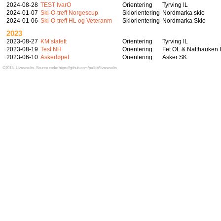
2024-08-28
TEST IvarO
Orientering
Tyrving IL
2024-01-07
Ski-O-treff Norgescup
Skiorientering
Nordmarka skio
2024-01-06
Ski-O-treff HL og Veteranm
Skiorientering
Nordmarka Skio
2023
2023-08-27
KM stafett
Orientering
Tyrving IL
2023-08-19
Test NH
Orientering
Fet OL & Natthauken 
2023-06-10
Askerløpet
Orientering
Asker SK
©2012- Liveresults. Source code: https://github.com/palkitt/liveresults